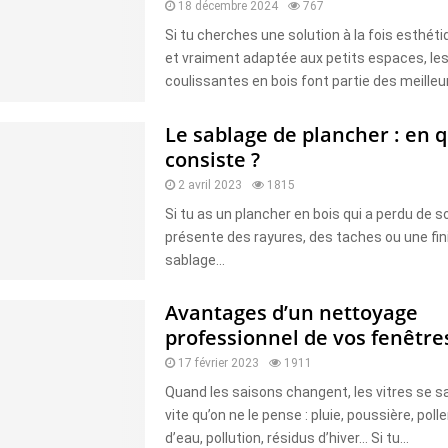
18 décembre 2024
767
Si tu cherches une solution à la fois esthéti
et vraiment adaptée aux petits espaces, le
coulissantes en bois font partie des meilleur
Le sablage de plancher : en q
consiste ?
2 avril 2023
1815
Si tu as un plancher en bois qui a perdu de so
présente des rayures, des taches ou une fini
sablage...
Avantages d’un nettoyage
professionnel de vos fenêtre
17 février 2023
1911
Quand les saisons changent, les vitres se sa
vite qu’on ne le pense : pluie, poussière, poll
d’eau, pollution, résidus d’hiver… Si tu...