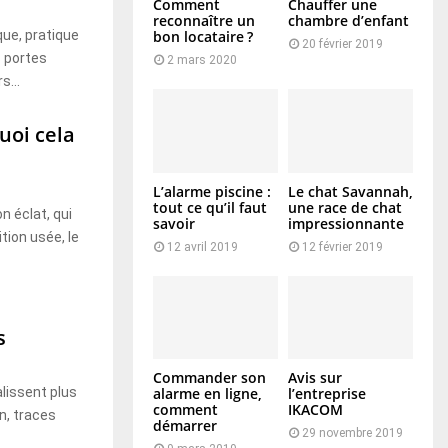
Comment
Chauffer une
reconnaître un
chambre d’enfant
que, pratique
bon locataire ?
20 février 2019
s portes
2 mars 2020
s...
uoi cela
L’alarme piscine :
Le chat Savannah,
tout ce qu’il faut
une race de chat
n éclat, qui
savoir
impressionnante
tion usée, le
12 avril 2019
12 février 2019
s
Commander son
Avis sur
alarme en ligne,
l’entreprise
lissent plus
comment
IKACOM
en, traces
démarrer
29 novembre 2019