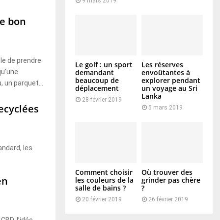
9 mars 2019
le bon
le de prendre
Le golf : un sport
Les réserves
qu’une
demandant
envoûtantes à
beaucoup de
explorer pendant
, un parquet...
déplacement
un voyage au Sri
Lanka
28 février 2019
recyclées
5 mars 2019
andard, les
Comment choisir
Où trouver des
en
les couleurs de la
grinder pas chère
salle de bains ?
?
20 février 2019
26 février 2019