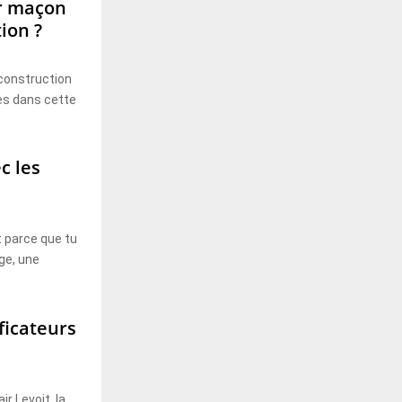
r maçon
ion ?
 construction
es dans cette
c les
t parce que tu
ge, une
ficateurs
ir Levoit, la