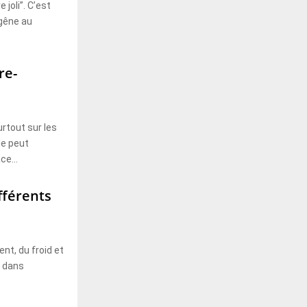
 joli”. C’est
 gêne au
re-
urtout sur les
le peut
ce...
ifférents
ent, du froid et
e dans