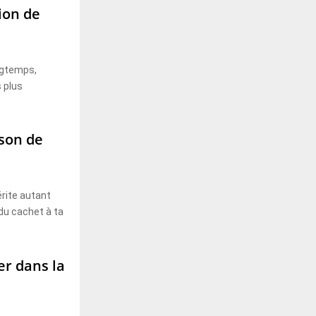
tion de
ongtemps,
s plus
ison de
rite autant
 du cachet à ta
er dans la