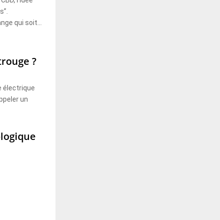
CBD, l’idée
s”.
e qui soit...
trouge ?
électrique
appeler un
logique