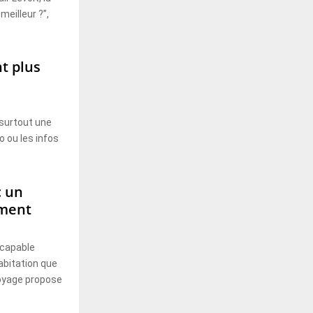
meilleur ?”,
t plus
 surtout une
o ou les infos
c un
iment
 capable
abitation que
toyage propose