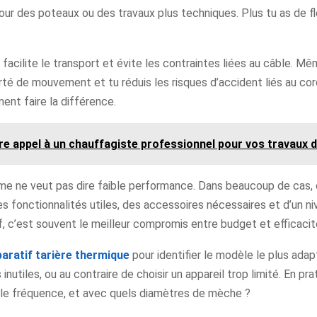
our des poteaux ou des travaux plus techniques. Plus tu as de fle
acilite le transport et évite les contraintes liées au câble. Même
berté de mouvement et tu réduis les risques d’accident liés au c
iment faire la différence.
re appel à un chauffagiste professionnel pour vos travaux
amme ne veut pas dire faible performance. Dans beaucoup de cas,
es fonctionnalités utiles, des accessoires nécessaires et d’un n
if, c’est souvent le meilleur compromis entre budget et efficacit
aratif tarière thermique
pour identifier le modèle le plus ada
 inutiles, ou au contraire de choisir un appareil trop limité. En p
uelle fréquence, et avec quels diamètres de mèche ?