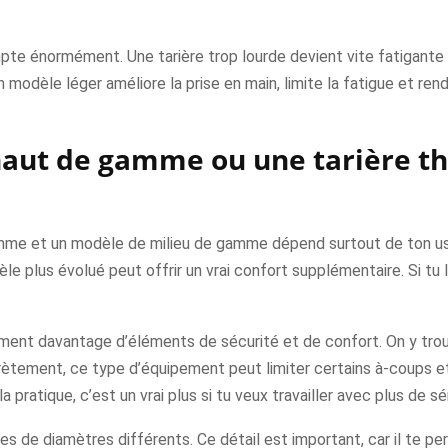
mpte énormément. Une tarière trop lourde devient vite fatigante à
un modèle léger améliore la prise en main, limite la fatigue et rend 
haut de gamme ou une tarière t
mme et un modèle de milieu de gamme dépend surtout de ton usag
le plus évolué peut offrir un vrai confort supplémentaire. Si tu l
ent davantage d’éléments de sécurité et de confort. On y tr
ment, ce type d’équipement peut limiter certains à-coups et séc
ratique, c’est un vrai plus si tu veux travailler avec plus de sé
s de diamètres différents. Ce détail est important, car il te perm