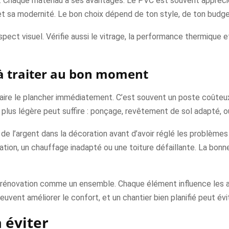
m. Chaque matériau a ses avantages. Le PVC est souvent apprécié 
 et sa modernité. Le bon choix dépend de ton style, de ton budg
pect visuel. Vérifie aussi le vitrage, la performance thermique et 
: à traiter au bon moment
efaire le plancher immédiatement. C’est souvent un poste coûteux
plus légère peut suffire : ponçage, revêtement de sol adapté, ou
e de l’argent dans la décoration avant d’avoir réglé les problème
tion, un chauffage inadapté ou une toiture défaillante. La bonne 
a rénovation comme un ensemble. Chaque élément influence les aut
uvent améliorer le confort, et un chantier bien planifié peut évi
 éviter