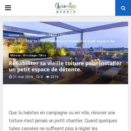
PRIMARY
MENU
Home
Maison / Bricolage / Déco
Réhabiliter sa vieille toiture pour installer un petit espace de
détente.
Maison / Bricolage / Déco
Réhabiliter sa vieille toiture pour installer
un petit espace de détente.
21 mai 2019
0
3316
Que tu habites en campagne ou en ville, rénover une
toiture n’est jamais un petit chantier. Quand quelques
tuiles cassées ne suffisent plus à régler les