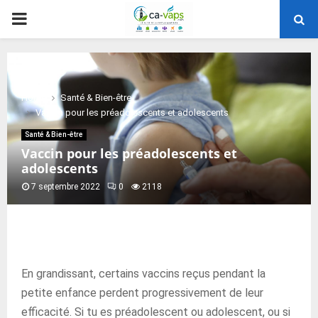
PRIMARY
MENU
Home
Santé & Bien-être
Vaccin pour les préadolescents et adolescents
Santé & Bien-être
Vaccin pour les préadolescents et
adolescents
7 septembre 2022
0
2118
En grandissant, certains vaccins reçus pendant la
petite enfance perdent progressivement de leur
efficacité. Si tu es préadolescent ou adolescent, ou si