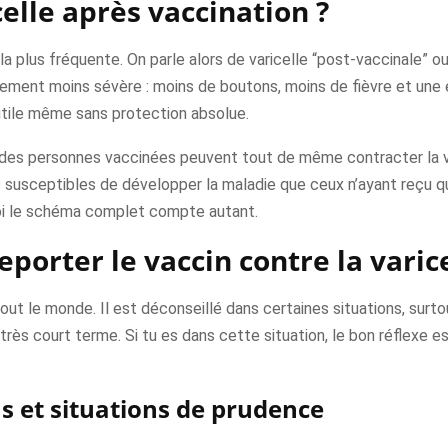
celle après vaccination ?
n la plus fréquente. On parle alors de varicelle “post-vaccinale”
lement moins sévère : moins de boutons, moins de fièvre et une 
utile même sans protection absolue.
des personnes vaccinées peuvent tout de même contracter la var
usceptibles de développer la maladie que ceux n’ayant reçu qu
uoi le schéma complet compte autant.
eporter le vaccin contre la varice
tout le monde. Il est déconseillé dans certaines situations, surt
rès court terme. Si tu es dans cette situation, le bon réflexe 
ns et situations de prudence