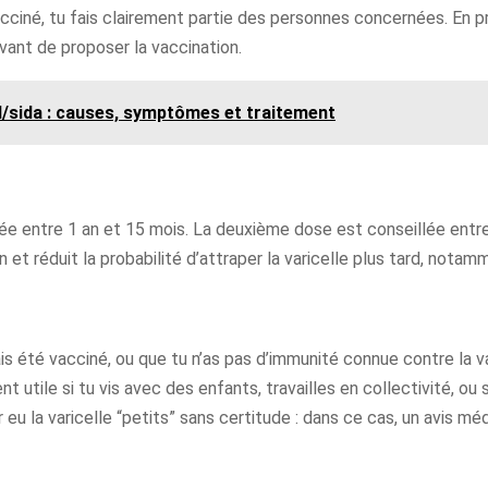
vacciné, tu fais clairement partie des personnes concernées. En p
vant de proposer la vaccination.
/sida : causes, symptômes et traitement
ée entre 1 an et 15 mois. La deuxième dose est conseillée entre
on et réduit la probabilité d’attraper la varicelle plus tard, notam
ais été vacciné, ou que tu n’as pas d’immunité connue contre la v
t utile si tu vis avec des enfants, travailles en collectivité, ou si
eu la varicelle “petits” sans certitude : dans ce cas, un avis médi