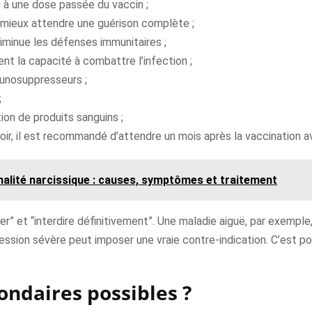
u à une dose passée du vaccin ;
t mieux attendre une guérison complète ;
iminue les défenses immunitaires ;
nt la capacité à combattre l’infection ;
unosuppresseurs ;
;
ion de produits sanguins ;
oir, il est recommandé d’attendre un mois après la vaccination 
nalité narcissique : causes, symptômes et traitement
er” et “interdire définitivement”. Une maladie aiguë, par exemple,
ession sévère peut imposer une vraie contre-indication. C’est po
condaires possibles ?