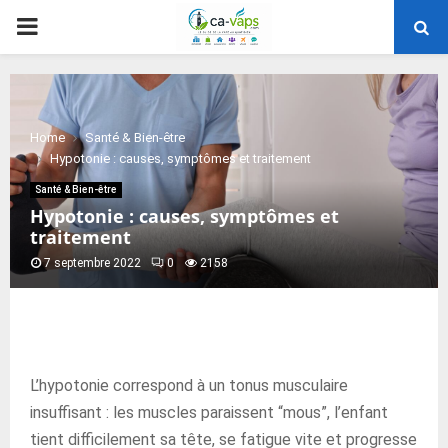
PRIMARY
MENU
Home
Santé & Bien-être
Hypotonie : causes, symptômes et traitement
Santé & Bien-être
Hypotonie : causes, symptômes et
traitement
7 septembre 2022
0
2158
L’hypotonie correspond à un tonus musculaire
insuffisant : les muscles paraissent “mous”, l’enfant
tient difficilement sa tête, se fatigue vite et progresse