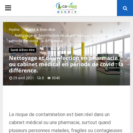
PRIMARY
MENU
Home
Santé & Bien-être
Nettoyage et désinfection en pharmacie ou cabinet médical en
période de covid : la différence.
Santé & Bien-être
Nettoyage et désinfection en pharmacie
ou cabinet médical en période de covid : la
différence.
29 avril 2021
0
3045
Le risque de contamination est bien réel dans un
cabinet médical ou une pharmacie, surtout quand
plusieurs personnes malades, fragiles ou contagieuses