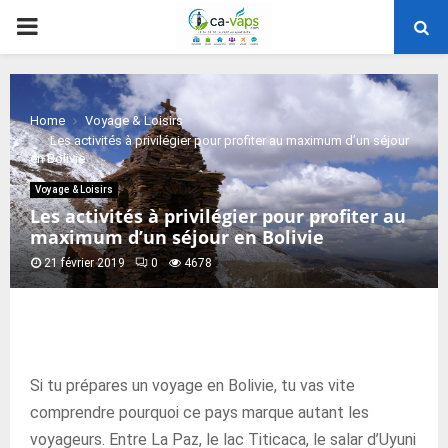
PRIMARY
MENU
Home
Voyage & Loisirs
Les activités à privilégier pour profiter au maximum d’un séjour
en Bolivie
Voyage & Loisirs
Les activités à privilégier pour profiter au
maximum d’un séjour en Bolivie
21 février 2019
0
4678
Si tu prépares un voyage en Bolivie, tu vas vite
comprendre pourquoi ce pays marque autant les
voyageurs. Entre La Paz, le lac Titicaca, le salar d’Uyuni