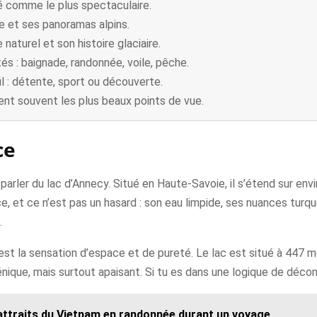
é comme le plus spectaculaire.
e et ses panoramas alpins.
naturel et son histoire glaciaire.
tés : baignade, randonnée, voile, pêche.
il : détente, sport ou découverte.
nt souvent les plus beaux points de vue.
ce
rler du lac d’Annecy. Situé en Haute-Savoie, il s’étend sur env
nce, et ce n’est pas un hasard : son eau limpide, ses nuances tu
.
’est la sensation d’espace et de pureté. Le lac est situé à 447 m
nique, mais surtout apaisant. Si tu es dans une logique de décon
attraits du Vietnam en randonnée durant un voyage