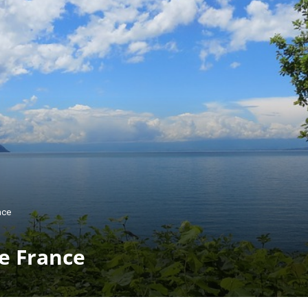
nce
de France