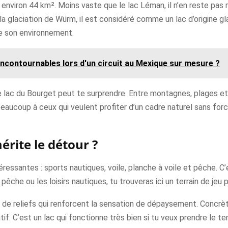
 environ 44 km². Moins vaste que le lac Léman, il n’en reste pa
 la glaciation de Würm, il est considéré comme un lac d’origine gla
de son environnement.
 incontournables lors d'un circuit au Mexique sur mesure ?
 le lac du Bourget peut te surprendre. Entre montagnes, plages e
t beaucoup à ceux qui veulent profiter d’un cadre naturel sans f
érite le détour ?
éressantes : sports nautiques, voile, planche à voile et pêche. C’
pêche ou les loisirs nautiques, tu trouveras ici un terrain de jeu
é de reliefs qui renforcent la sensation de dépaysement. Concrè
if. C’est un lac qui fonctionne très bien si tu veux prendre le t