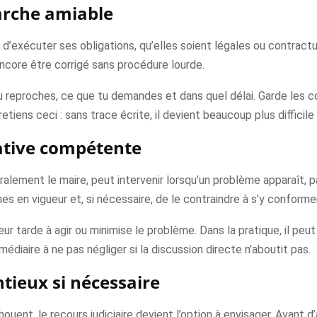
rche amiable
 d’exécuter ses obligations, qu’elles soient légales ou contract
ncore être corrigé sans procédure lourde.
u reproches, ce que tu demandes et dans quel délai. Garde les cou
tiens ceci : sans trace écrite, il devient beaucoup plus difficile 
trative compétente
énéralement le maire, peut intervenir lorsqu’un problème apparaît, p
mes en vigueur et, si nécessaire, de le contraindre à s’y conformer
eur tarde à agir ou minimise le problème. Dans la pratique, il peu
diaire à ne pas négliger si la discussion directe n’aboutit pas.
tieux si nécessaire
ent, le recours judiciaire devient l’option à envisager. Avant d’al