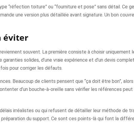
ype “réfection toiture” ou “fourniture et pose” sans détail. Ce 
mande une version plus détaillée avant signature. Un bon couvreur
 éviter
reviennent souvent. La première consiste à choisir uniquement le 
garanties solides, d’une vraie expérience et d’un devis complet.
fois pour corriger les défauts.
rances. Beaucoup de clients pensent que “ça doit être bon”, alor
ntenter d’un bouche-à-oreille sans vérifier les références peut ê
élais irréalistes ou qui refusent de détailler leur méthode de tra
t la préparation du support. Ce sont ces points-là qui font la dif