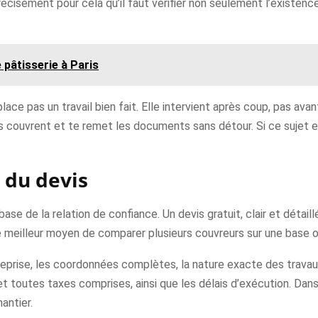
écisément pour cela qu’il faut vérifier non seulement l’existence 
 pâtisserie à Paris
ace pas un travail bien fait. Elle intervient après coup, pas avant
les couvrent et te remet les documents sans détour. Si ce sujet 
r du devis
a base de la relation de confiance. Un devis gratuit, clair et dét
i le meilleur moyen de comparer plusieurs couvreurs sur une base o
eprise, les coordonnées complètes, la nature exacte des travaux, 
 toutes taxes comprises, ainsi que les délais d’exécution. Dans l
antier.