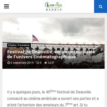
PRIMARY
MENU
Home
Emploi / Formation
Festival de Deauville, un incontournable de l’univers
cinématographique
Emploi / Formation
Festival de Deauville, un incontournable
de l’univers cinématographique
6 septembre 2019
0
3237
ème
Il y a quelques jours, le 45
festival de Deauville
consacré au cinéma américain a ouvert ses portes et a
ème
attiré l’attention des amateurs du 7
art. Si tu