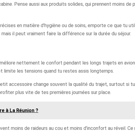
bine. Pense aussi aux produits solides, qui prennent moins de pl
récises en matière d’hygiène ou de soins, emporte ce que tu uti
 mais il peut vraiment faire la différence sur la durée du séjour.
éliore nettement le confort pendant les longs trajets en avion,
et limite les tensions quand tu restes assis longtemps.
 petit accessoire change souvent la qualité du trajet, surtout si tu
rofiter plus vite de tes premières journées sur place.
ire à La Réunion ?
ent moins de raideurs au cou et moins d’inconfort au réveil. Ce n