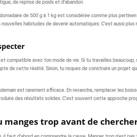
tigue, de reprise de poids et d’abandon.
bdomadaire de 500 g à 1 kg est considérée comme plus pertinent
es nouvelles habitudes de devenir automatiques. C’est aussi plu
specter
et compatible avec ton mode de vie. Si tu travailles beaucoup, si
e de cette réalité. Sinon, tu risques de construire un projet qui
endemain est rarement efficace. En revanche, remplacer les boiss
roduire des résultats solides. C’est souvent cette approche progr
 manges trop avant de cherche
, il faut d’abord en comprendre la cause. Manger trop n’est pas