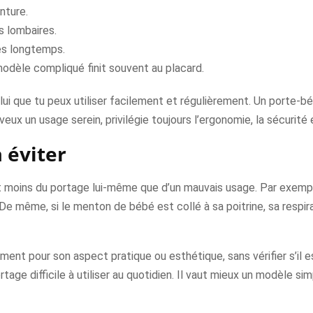
nture.
ns lombaires.
tes longtemps.
n modèle compliqué finit souvent au placard.
elui que tu peux utiliser facilement et régulièrement. Un porte-bé
eux un usage serein, privilégie toujours l’ergonomie, la sécurité e
 éviter
t moins du portage lui-même que d’un mauvais usage. Par exempl
De même, si le menton de bébé est collé à sa poitrine, sa respira
ment pour son aspect pratique ou esthétique, sans vérifier s’il e
ortage difficile à utiliser au quotidien. Il vaut mieux un modèle s