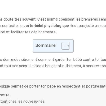
sans doute très souvent. C’est normal : pendant les premières sem
e contexte, le
porte-bébé physiologique
n’est pas juste un acce
bébé et faciliter tes déplacements.
Sommaire
u te demandes sûrement comment garder ton bébé contre toi tout
tout son sens : il t’aide à bouger plus librement, à rassurer to
ique permet de porter ton bébé en respectant sa posture nature
ssette.
urtout chez les nouveau-nés.