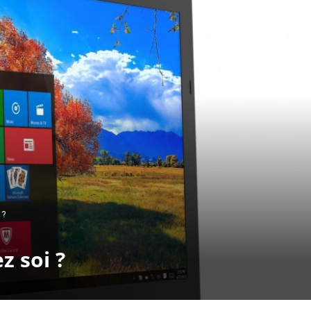
 ?
z soi ?