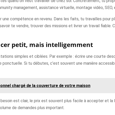
tes quand on veut travailler de chez soi. Concrètement, tu propo
unity management, assistance virtuelle, montage vidéo, SEO, e
une compétence en revenu. Dans les faits, tu travailles pour plus
avoir te vendre, trouver des missions et livrer un travail fiable. 
cer petit, mais intelligemment
ations simples et ciblées. Par exemple : écrire une courte descri
he ponctuelle. Si tu débutes, c’est souvent une manière accessibl
onnel chargé de la couverture de votre maison
 besoin est clair, le prix est souvent plus facile à accepter et la l
 volume de demandes plus important.