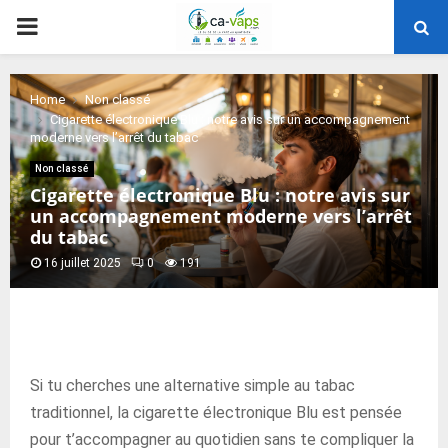
PRIMARY
MENU
Home
Non classé
Cigarette électronique Blu : notre avis sur un accompagnement
moderne vers l’arrêt du tabac
Non classé
Cigarette électronique Blu : notre avis sur
un accompagnement moderne vers l’arrêt
du tabac
16 juillet 2025
0
191
Si tu cherches une alternative simple au tabac
traditionnel, la cigarette électronique Blu est pensée
pour t’accompagner au quotidien sans te compliquer la