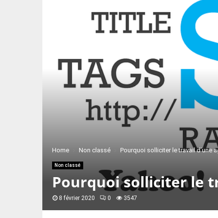
Home
Non classé
Pourquoi solliciter le travail d’un
Non classé
Pourquoi solliciter le
8 février 2020
0
3547