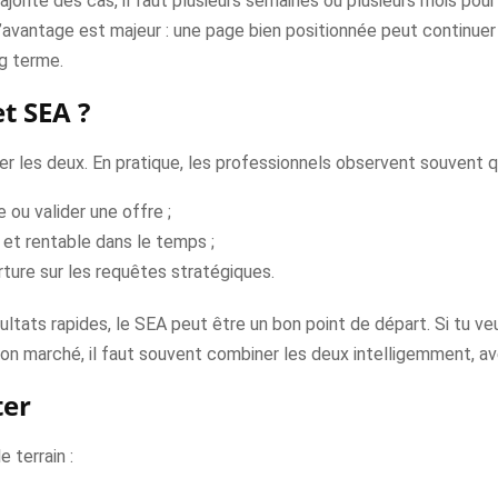
jorité des cas, il faut plusieurs semaines ou plusieurs mois pour 
l’avantage est majeur : une page bien positionnée peut continuer à
ng terme.
t SEA ?
 les deux. En pratique, les professionnels observent souvent q
e ou valider une offre ;
 et rentable dans le temps ;
ture sur les requêtes stratégiques.
sultats rapides, le SEA peut être un bon point de départ. Si tu veu
on marché, il faut souvent combiner les deux intelligemment, avec 
ter
e terrain :