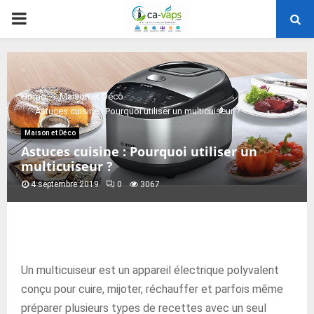
PRIMARY
MENU
Home
Maison et Déco
Astuces cuisine : Pourquoi utiliser un multicuiseur ?
Maison et Déco
Astuces cuisine : Pourquoi utiliser un
multicuiseur ?
4 septembre 2019
0
3067
Un multicuiseur est un appareil électrique polyvalent
conçu pour cuire, mijoter, réchauffer et parfois même
préparer plusieurs types de recettes avec un seul