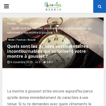
PRIMARY
MENU
Home
Mode / Fashion / Beauté
Quels sont les 3 codes vestimentaires incontournables qui
valorisent votre montre à gousset ?
Mode / Fashion / Beauté
Quels sont les 3 codes vestimentaires
incontournables qui valorisent votre
montre à gousset ?
9 novembre 2020
0
3431
La montre à gousset attire encore aujourd’hui parce
qu’elle donne immédiatement du caractère à une
tenue. Si tu te demandes avec quels vêtements la