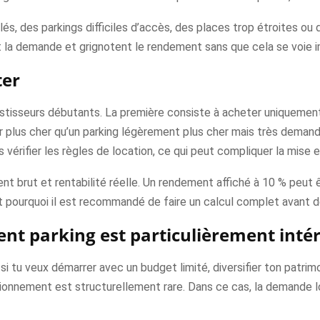
lés, des parkings difficiles d’accès, des places trop étroites o
nt la demande et grignotent le rendement sans que cela se voi
ter
tisseurs débutants. La première consiste à acheter uniquement pa
ter plus cher qu’un parking légèrement plus cher mais très deman
 vérifier les règles de location, ce qui peut compliquer la mise en
 brut et rentabilité réelle. Un rendement affiché à 10 % peut êt
 pourquoi il est recommandé de faire un calcul complet avant de
ent parking est particulièrement inté
 tu veux démarrer avec un budget limité, diversifier ton patrimoi
tationnement est structurellement rare. Dans ce cas, la demande l