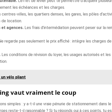
outenable.
L’effet de levier peut te permettre d’acquérir plusie
ctement les échéances et les charges.
centres-villes, les quartiers denses, les gares, les pôles d’activi
 de location.
 et agences.
Les frais d’intermédiation peuvent peser sur la ren
e regarde pas seulement le prix affiché : intègre les charges de 
.
Les conditions de révision du loyer, les usages autorisés et le
tion.
 un vélo pliant
ing vaut vraiment le coup
ons simples : y a-t-il une vraie pénurie de stationnement dans le
es reste-t-il raisonnable ? Si tu réponds oui à ces points, tu e