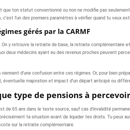
 que ton statut conventionné ou non ne modifie pas seulement le
e, c’est l’un des premiers paramètres à vérifier quand tu veux est
 régimes gérés par la CARMF
On y retrouve la retraite de base, la retraite complémentaire e
quoi deux médecins ayant eu des revenus proches peuvent perc
 viennent d’une confusion entre ces régimes. Or, pour bien préparer
, éventuelle majoration et impact d’un départ anticipé ou différ
que type de pensions à percevoi
st de 65 ans dans le texte source, sauf cas d’invalidité permanen
précisément ta situation avant de liquider tes droits. Tu peux aus
écote sur la retraite complémentaire.