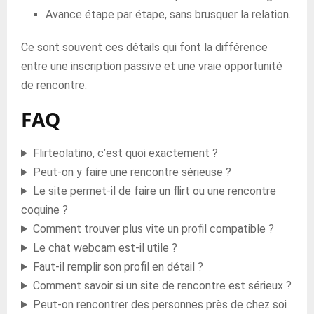
Avance étape par étape, sans brusquer la relation.
Ce sont souvent ces détails qui font la différence
entre une inscription passive et une vraie opportunité
de rencontre.
FAQ
Flirteolatino, c’est quoi exactement ?
Peut-on y faire une rencontre sérieuse ?
Le site permet-il de faire un flirt ou une rencontre
coquine ?
Comment trouver plus vite un profil compatible ?
Le chat webcam est-il utile ?
Faut-il remplir son profil en détail ?
Comment savoir si un site de rencontre est sérieux ?
Peut-on rencontrer des personnes près de chez soi