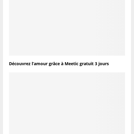
Découvrez l’amour grâce à Meetic gratuit 3 jours