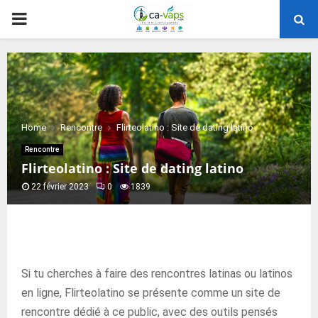
PRIMARY
MENU
Home
Rencontre
Flirteolatino : Site de dating latino
Rencontre
Flirteolatino : Site de dating latino
22 février 2023
0
1839
Si tu cherches à faire des rencontres latinas ou latinos
en ligne, Flirteolatino se présente comme un site de
rencontre dédié à ce public, avec des outils pensés