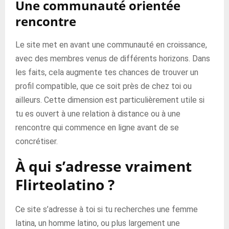
Une communauté orientée
rencontre
Le site met en avant une communauté en croissance,
avec des membres venus de différents horizons. Dans
les faits, cela augmente tes chances de trouver un
profil compatible, que ce soit près de chez toi ou
ailleurs. Cette dimension est particulièrement utile si
tu es ouvert à une relation à distance ou à une
rencontre qui commence en ligne avant de se
concrétiser.
À qui s’adresse vraiment
Flirteolatino ?
Ce site s’adresse à toi si tu recherches une femme
latina, un homme latino, ou plus largement une