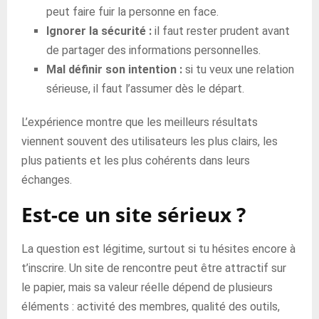
peut faire fuir la personne en face.
Ignorer la sécurité :
il faut rester prudent avant
de partager des informations personnelles.
Mal définir son intention :
si tu veux une relation
sérieuse, il faut l’assumer dès le départ.
L’expérience montre que les meilleurs résultats
viennent souvent des utilisateurs les plus clairs, les
plus patients et les plus cohérents dans leurs
échanges.
Est-ce un site sérieux ?
La question est légitime, surtout si tu hésites encore à
t’inscrire. Un site de rencontre peut être attractif sur
le papier, mais sa valeur réelle dépend de plusieurs
éléments : activité des membres, qualité des outils,