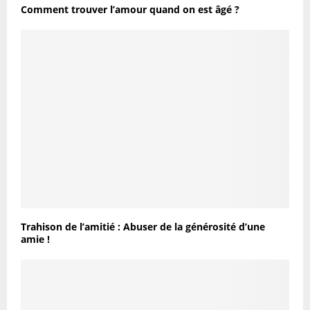
Comment trouver l’amour quand on est âgé ?
Trahison de l’amitié : Abuser de la générosité d’une
amie !