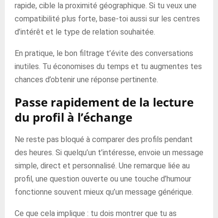
rapide, cible la proximité géographique. Si tu veux une
compatibilité plus forte, base-toi aussi sur les centres
d’intérêt et le type de relation souhaitée.
En pratique, le bon filtrage t’évite des conversations
inutiles. Tu économises du temps et tu augmentes tes
chances d’obtenir une réponse pertinente.
Passe rapidement de la lecture
du profil à l’échange
Ne reste pas bloqué à comparer des profils pendant
des heures. Si quelqu’un t’intéresse, envoie un message
simple, direct et personnalisé. Une remarque liée au
profil, une question ouverte ou une touche d’humour
fonctionne souvent mieux qu’un message générique.
Ce que cela implique : tu dois montrer que tu as