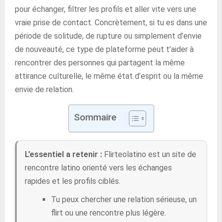
pour échanger, filtrer les profils et aller vite vers une
vraie prise de contact. Concrètement, si tu es dans une
période de solitude, de rupture ou simplement d’envie
de nouveauté, ce type de plateforme peut t’aider à
rencontrer des personnes qui partagent la même
attirance culturelle, le même état d’esprit ou la même
envie de relation.
Sommaire
L’essentiel a retenir :
Flirteolatino est un site de
rencontre latino orienté vers les échanges
rapides et les profils ciblés.
Tu peux chercher une relation sérieuse, un
flirt ou une rencontre plus légère.