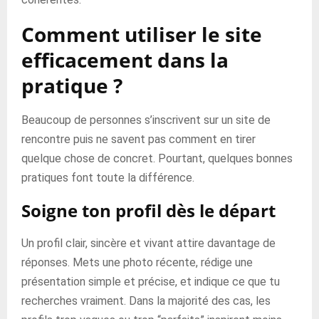
Comment utiliser le site
efficacement dans la
pratique ?
Beaucoup de personnes s’inscrivent sur un site de
rencontre puis ne savent pas comment en tirer
quelque chose de concret. Pourtant, quelques bonnes
pratiques font toute la différence.
Soigne ton profil dès le départ
Un profil clair, sincère et vivant attire davantage de
réponses. Mets une photo récente, rédige une
présentation simple et précise, et indique ce que tu
recherches vraiment. Dans la majorité des cas, les