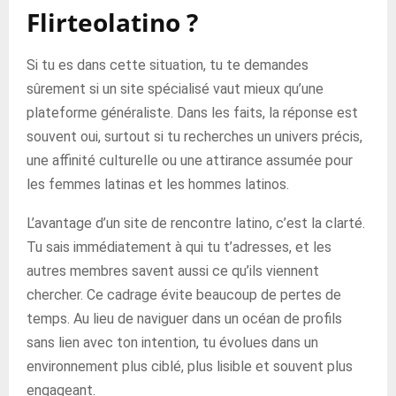
Flirteolatino ?
Si tu es dans cette situation, tu te demandes
sûrement si un site spécialisé vaut mieux qu’une
plateforme généraliste. Dans les faits, la réponse est
souvent oui, surtout si tu recherches un univers précis,
une affinité culturelle ou une attirance assumée pour
les femmes latinas et les hommes latinos.
L’avantage d’un site de rencontre latino, c’est la clarté.
Tu sais immédiatement à qui tu t’adresses, et les
autres membres savent aussi ce qu’ils viennent
chercher. Ce cadrage évite beaucoup de pertes de
temps. Au lieu de naviguer dans un océan de profils
sans lien avec ton intention, tu évolues dans un
environnement plus ciblé, plus lisible et souvent plus
engageant.