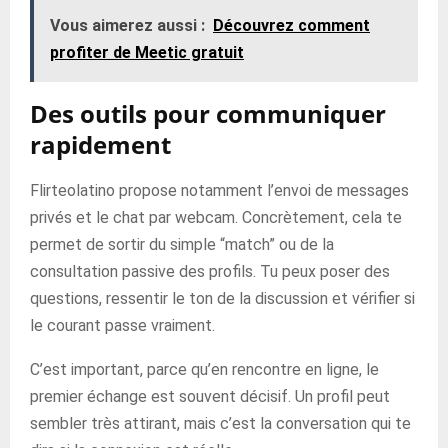
Vous aimerez aussi :
Découvrez comment
profiter de Meetic gratuit
Des outils pour communiquer
rapidement
Flirteolatino propose notamment l’envoi de messages
privés et le chat par webcam. Concrètement, cela te
permet de sortir du simple “match” ou de la
consultation passive des profils. Tu peux poser des
questions, ressentir le ton de la discussion et vérifier si
le courant passe vraiment.
C’est important, parce qu’en rencontre en ligne, le
premier échange est souvent décisif. Un profil peut
sembler très attirant, mais c’est la conversation qui te