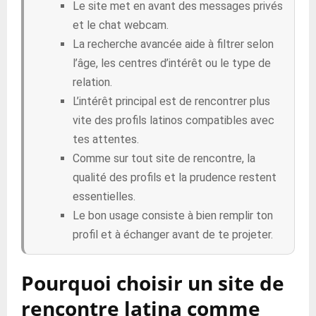
Le site met en avant des messages privés
et le chat webcam.
La recherche avancée aide à filtrer selon
l’âge, les centres d’intérêt ou le type de
relation.
L’intérêt principal est de rencontrer plus
vite des profils latinos compatibles avec
tes attentes.
Comme sur tout site de rencontre, la
qualité des profils et la prudence restent
essentielles.
Le bon usage consiste à bien remplir ton
profil et à échanger avant de te projeter.
Pourquoi choisir un site de
rencontre latina comme