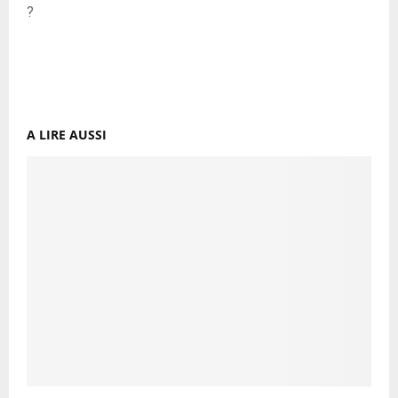
?
A LIRE AUSSI